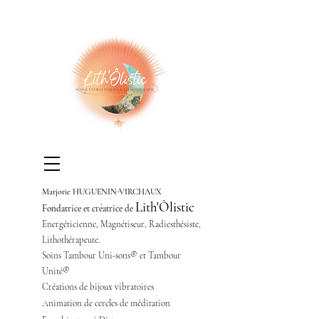
Marjorie HUGUENIN-VIRCHAUX
Lith'Ôlistic
Fondatrice et créatrice de
Energéticienne,
Magnétiseur,
Radiesthésiste,
Lithothérapeute.
Soins Tambour Uni-sons® et Tambour
Unité®
Créations de bijoux vibratoires
Animation de cercles de méditation