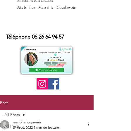
En cabinet ou à Distan
ce
Aix En Pce - Marseille - Courbevoie
Téléphone
06 26 64 94 57
Post
All Posts
marjoriehuguenin
All Posts
24 sept. 2022
1 min de lecture