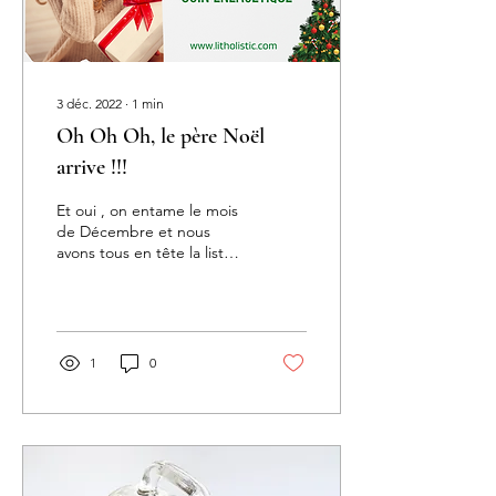
3 déc. 2022
∙
1
min
Oh Oh Oh, le père Noël
arrive !!!
Et oui , on entame le mois
de Décembre et nous
avons tous en tête la liste
des cadeaux de Noel que
nous allons offrir ... et
bien...
1
0