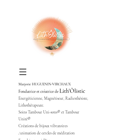
Marjorie HUGUENIN-VIRCHAUX
Lith'Ôlistic
Fondatrice et créatrice de
Energéticienne,
Magnétiseur,
Radiesthésiste,
Lithothérapeute.
Soins Tambour Uni-sons® et Tambour
Unité®
Créations de bijoux vibratoires
Animation de cercles de méditation