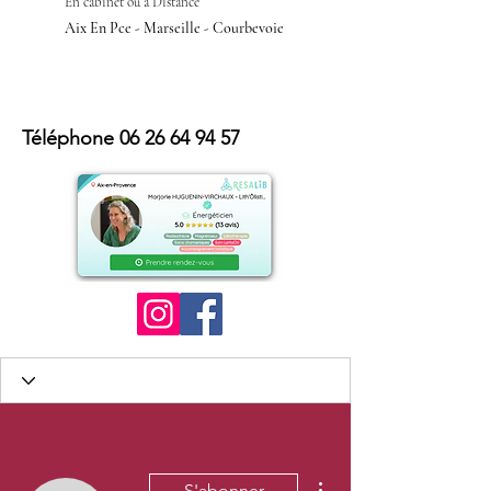
En cabinet ou à Distan
ce
Aix En Pce - Marseille - Courbevoie
Téléphone
06 26 64 94 57
Plus d'actions
S'abonner