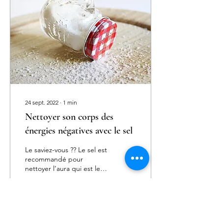
24 sept. 2022
∙
1
min
Nettoyer son corps des
énergies négatives avec le sel
Le saviez-vous ?? Le sel est
recommandé pour
nettoyer l’aura qui est le
champ énergétique qui
entoure le corps physique.
Le sel peut...
13
0
1