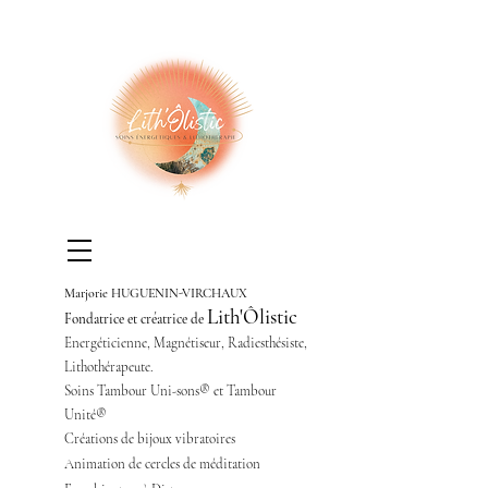
Marjorie HUGUENIN-VIRCHAUX
Lith'Ôlistic
Fondatrice et créatrice de
Energéticienne,
Magnétiseur,
Radiesthésiste,
Lithothérapeute.
Soins Tambour Uni-sons® et Tambour
Unité®
Créations de bijoux vibratoires
Animation de cercles de méditation