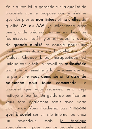
Vous aurez ici la garantie sur la qualité de
bracelets que je propose car je n'utilise
que des pierres
non tintées
et
naturelles
de
qualité
AA ou AAA
. Je sélectionne avec
une grande précision les pierres chez mes
fournisseurs . Le fil nylon utilisé est lui aussi
de
grande qualité
et doublé pour une
meilleure résistance du bracelet ou des
Malas. Chaque bijou thérapeutique est
unique car je fait un travail en
radiesthésie
avant de le remettre à la personne qui va
le porter.
Je vous demanderai la date de
naissance pour toute commande
. Le
bracelet que vous recevrez sera déjà
nettoyé et purifié. Un guide de purification
vous sera également remis avec votre
commande. Vous n'achetez pas
n'importe
quel bracelet
sur un site internet ou chez
un revendeur, mais
je fabrique
spécialement pour vous ce bracelet,
c'est