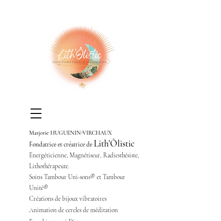
Marjorie HUGUENIN-VIRCHAUX
Lith'Ôlistic
Fondatrice et créatrice de
Energéticienne,
Magnétiseur,
Radiesthésiste,
Lithothérapeute.
Soins Tambour Uni-sons® et Tambour
Unité®
Créations de bijoux vibratoires
Animation de cercles de méditation